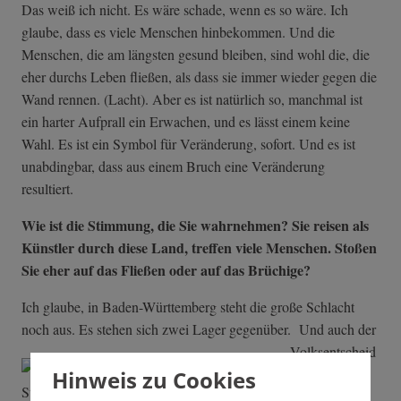
Das weiß ich nicht. Es wäre schade, wenn es so wäre. Ich
glaube, dass es viele Menschen hinbekommen. Und die
Menschen, die am längsten gesund bleiben, sind wohl die, die
eher durchs Leben fließen, als dass sie immer wieder gegen die
Wand rennen. (Lacht). Aber es ist natürlich so, manchmal ist
ein harter Aufprall ein Erwachen, und es lässt einem keine
Wahl. Es ist ein Symbol für Veränderung, sofort. Und es ist
unabdingbar, dass aus einem Bruch eine Veränderung
resultiert.
Wie ist die Stimmung, die Sie wahrnehmen? Sie reisen als
Künstler durch diese Land, treffen viele Menschen. Stoßen
Sie eher auf das Fließen oder auf das Brüchige?
Ich glaube, in Baden-Württemberg steht die große Schlacht
noch aus. Es stehen sich zwei Lager gegenüber.
Und auch der
Volksentscheid
wird den
Hinweis zu Cookies
Konflikt nicht