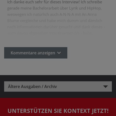
Ich danke euch sehr für dieses Interview! Ich schreibe
gerade meine Bachelorarbeit über Lyrik und HipHop,
weswegen ich natürlich auch A-N-N-A mit An Anna
Blume vergleiche und habe mich dumm und dämlich
nach Informationen darüber gesucht und dank dieses -
auch davon abgesehen interessanten IVs - habe…
Kommentare anzeigen
Ältere Ausgaben / Archiv
UNTERSTÜTZEN SIE KONTEXT JETZT!