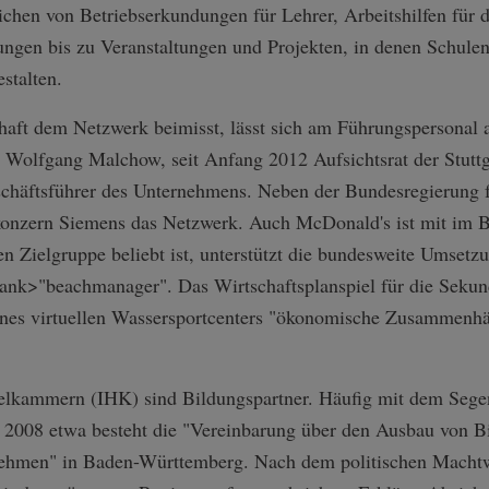
chen von Betriebserkundungen für Lehrer, Arbeitshilfen für d
gen bis zu Veranstaltungen und Projekten, in denen Schule
stalten.
aft dem Netzwerk beimisst, lässt sich am Führungspersonal a
e Wolfgang Malchow, seit Anfang 2012 Aufsichtsrat der Stut
schäftsführer des Unternehmens. Neben der Bundesregierung 
konzern Siemens das Netzwerk. Auch McDonald's ist mit im 
en Zielgruppe beliebt ist, unterstützt die bundesweite Umsetzu
k>"beachmanager". Das Wirtschaftsplanspiel für die Sekunda
eines virtuellen Wassersportcenters "ökonomische Zusammenhä
elkammern (IHK) sind Bildungspartner. Häufig mit dem Segen
 2008 etwa besteht die "Vereinbarung über den Ausbau von B
ehmen" in Baden-Württemberg. Nach dem politischen Machtw