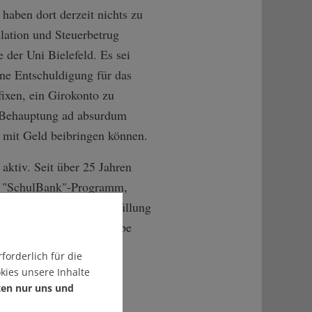
haben dort derzeit nichts zu
lation und Steuerbetrug
e der Uni Bielefeld. Es sei
ine Entschuldigung für das
ixen, ein Girokonto zu
ie Behauptung ad absurdum
g mit Geld beibringen können.
 aktiv. Seit über 25 Jahren
as "SchulBank"-Programm,
interessieren". Zur Erfüllung
Verband Schülerwettbewerbe
erialien.
forderlich für die
kies unsere Inhalte
ionen in der "Initiative
ten nur uns und
en Angaben stehen 1320