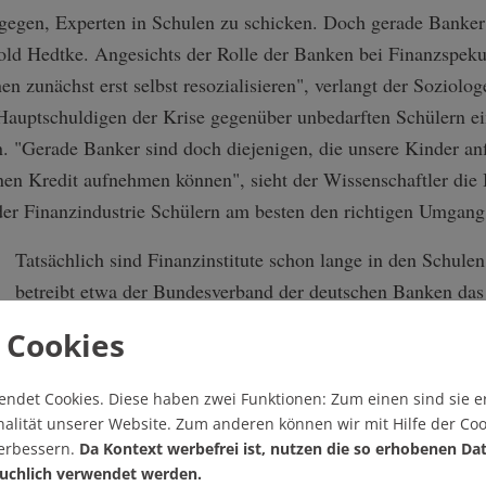
agegen, Experten in Schulen zu schicken. Doch gerade Banker 
old Hedtke. Angesichts der Rolle der Banken bei Finanzspeku
en zunächst erst selbst resozialisieren", verlangt der Soziolog
 Hauptschuldigen der Krise gegenüber unbedarften Schülern e
. "Gerade Banker sind doch diejenigen, die unsere Kinder anf
einen Kredit aufnehmen können", sieht der Wissenschaftler d
 der Finanzindustrie Schülern am besten den richtigen Umgan
Tatsächlich sind Finanzinstitute schon lange in den Schulen
betreibt etwa der Bundesverband der deutschen Banken d
angeblich um "junge Menschen nachhaltig für Wirtschaft zu 
 Cookies
dieser "gesellschaftspolitischen Aufgabe" organisiert der 
und versendet ein umfangreiches Angebot an Unterrichtsmat
endet Cookies.
Diese haben zwei Funktionen: Zum einen sind sie er
alität unserer Website. Zum anderen können wir mit Hilfe der Coo
Ähnlich aufgestellt ist die Deutsche Bank, die Schulkooperat
verbessern.
Da Kontext werbefrei ist, nutzen die so erhobenen Da
Finanzielle Allgemeinbildung" (FAB) bündelt. Nach eigen
uchlich verwendet werden.