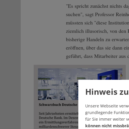
"Es spricht zunächst nichts d
suchen", sagt Professor Reinh
müssten sich "diese Institution
ziemlich illusorisch, von den
bisherige Handeln zu erwarten
eröffnen, über das sie dann 
geführt, dass Mitarbeiter aus
Hinweis zu
Unsere Webseite verw
grundlegende Funktion
für Sie immer weiter 
können nicht missbrä