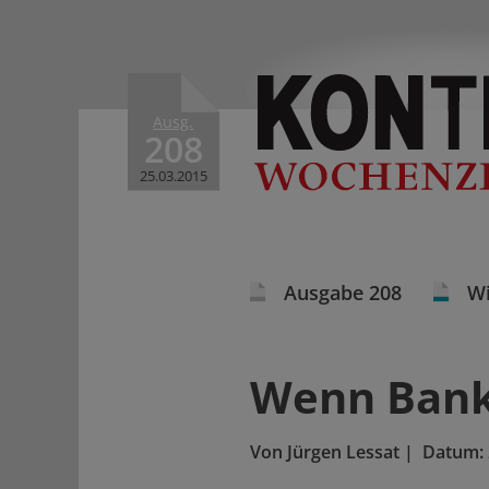
Ausg.
208
25.03.2015
Ausgabe 208
Wi
Wenn Banke
Von
Jürgen Lessat
|
Datum: