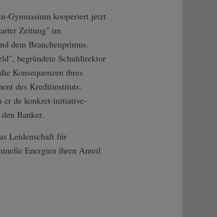
lin-Gymnasium kooperiert jetzt
garter Zeitung" im
 und dem Branchenprimus.
ld", begründete Schuldirektor
 die Konsequenzen ihres
nt des Kreditinstituts.
r de konkret-initiat­ive-
t den Banker.
us Leidenschaft für
inelle Energien ihren Anteil