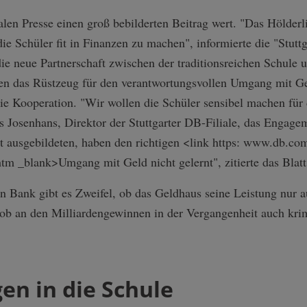
len Presse einen groß bebilderten Beitrag wert. "Das Hölder
e Schüler fit in Finanzen zu machen", informierte die "Stutt
e neue Partnerschaft zwischen der traditionsreichen Schule
en das Rüstzeug für den verantwortungsvollen Umgang mit Ge
ie Kooperation. "Wir wollen die Schüler sensibel machen für
Josenhans, Direktor der Stuttgarter DB-Filiale, das Engageme
 ausgebildeten, haben den richtigen <link https: www.db.com c
.htm _blank>Umgang mit Geld nicht gelernt", zitierte das Blat
 Bank gibt es Zweifel, ob das Geldhaus seine Leistung nur a
 ob an den Milliardengewinnen in der Vergangenheit auch krim
en in die Schule