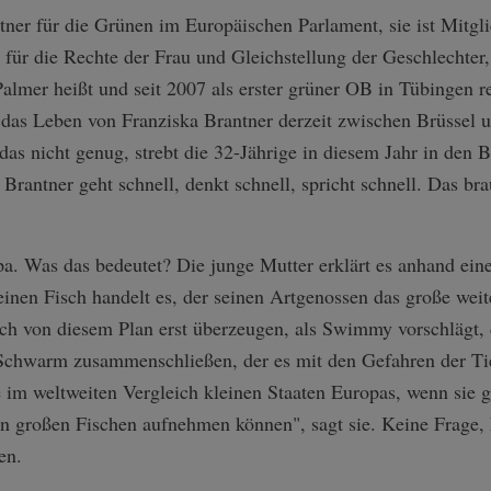
ntner für die Grünen im Europäischen Parlament, sie ist Mitg
für die Rechte der Frau und Gleichstellung der Geschlechter
lmer heißt und seit 2007 als erster grüner OB in Tübingen r
ch das Leben von Franziska Brantner derzeit zwischen Brüssel
das nicht genug, strebt die 32-Jährige in diesem Jahr in den 
 Brantner geht schnell, denkt schnell, spricht schnell. Das b
pa. Was das bedeutet? Die junge Mutter erklärt es anhand ei
nen Fisch handelt es, der seinen Artgenossen das große weit
ich von diesem Plan erst überzeugen, als Swimmy vorschlägt, 
 Schwarm zusammenschließen, der es mit den Gefahren der T
ie im weltweiten Vergleich kleinen Staaten Europas, wenn sie
n großen Fischen aufnehmen können", sagt sie. Keine Frage, 
en.