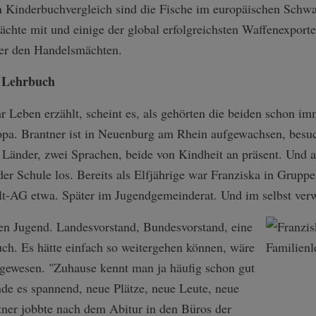
n Kinderbuchvergleich sind die Fische im europäischen Schwa
te mit und einige der global erfolgreichsten Waffenexport
nter den Handelsmächten.
 Lehrbuch
hr Leben erzählt, scheint es, als gehörten die beiden schon
opa. Brantner ist in Neuenburg am Rhein aufgewachsen, besuc
Länder, zwei Sprachen, beide von Kindheit an präsent. Und au
er Schule los. Bereits als Elfjährige war Franziska in Gruppe
lt-AG etwa. Später im Jugendgemeinderat. Und im selbst ver
en Jugend. Landesvorstand, Bundesvorstand, eine
h. Es hätte einfach so weitergehen können, wäre
 gewesen. "Zuhause kennt man ja häufig schon gut
inde es spannend, neue Plätze, neue Leute, neue
tner jobbte nach dem Abitur in den Büros der