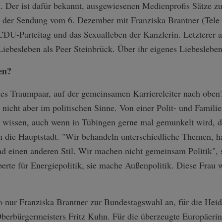
t. Der ist dafür bekannt, ausgewiesenen Medienprofis Sätze zu 
in der Sendung vom 6. Dezember mit Franziska Brantner (Tele
DU-Parteitag und das Sexualleben der Kanzlerin. Letzterer a
Liebesleben als Peer Steinbrück. Über ihr eigenes Liebesleb
en?
nes Traumpaar, auf der gemeinsamen Karriereleiter nach oben
, nicht aber im politischen Sinne. Von einer Polit- und Fami
ts wissen, auch wenn in Tübingen gerne mal gemunkelt wird, d
n die Hauptstadt. "Wir behandeln unterschiedliche Themen, h
nd einen anderen Stil. Wir machen nicht gemeinsam Politik", s
erte für Energiepolitik, sie mache Außenpolitik. Diese Frau 
so nur Franziska Brantner zur Bundestagswahl an, für die Hei
Oberbürgermeisters Fritz Kuhn. Für die überzeugte Europäerin