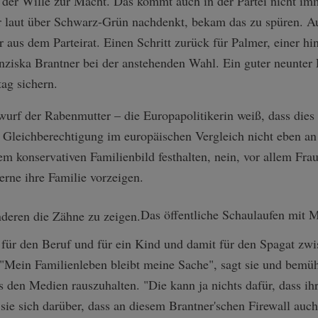
t der Wille zur Macht. Das kommt auch in der Partei nicht im
 laut über Schwarz-Grün nachdenkt, bekam das zu spüren. A
aus dem Parteirat. Einen Schritt zurück für Palmer, einer h
anziska Brantner bei der anstehenden Wahl. Ein guter neunter P
ag sichern.
wurf der Rabenmutter – die Europapolitikerin weiß, dass dies
n Gleichberechtigung im europäischen Vergleich nicht eben an 
 konservativen Familienbild festhalten, nein, vor allem Frau
erne ihre Familie vorzeigen.
Das öffentliche Schaulaufen mit M
n, für den Beruf und für ein Kind und damit für den Spagat z
. "Mein Familienleben bleibt meine Sache", sagt sie und bemüht
 den Medien rauszuhalten. "Die kann ja nichts dafür, dass ihre
sie sich darüber, dass an diesem Brantner'schen Firewall auc