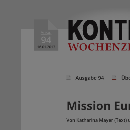
Ausg.
94
16.01.2013
Ausgabe 94
Übe
Mission Eu
Von
Katharina Mayer (Text) u