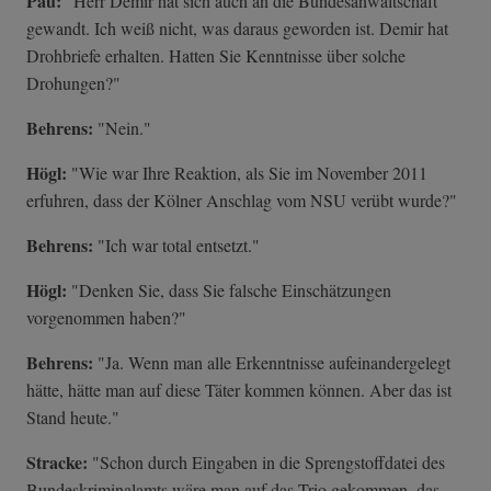
Pau:
"Herr Demir hat sich auch an die Bundesanwaltschaft
gewandt. Ich weiß nicht, was daraus geworden ist. Demir hat
Drohbriefe erhalten. Hatten Sie Kenntnisse über solche
Drohungen?"
Behrens:
"Nein."
Högl:
"Wie war Ihre Reaktion, als Sie im November 2011
erfuhren, dass der Kölner Anschlag vom NSU verübt wurde?"
Behrens:
"Ich war total entsetzt."
Högl:
"Denken Sie, dass Sie falsche Einschätzungen
vorgenommen haben?"
Behrens:
"Ja. Wenn man alle Erkenntnisse aufeinandergelegt
hätte, hätte man auf diese Täter kommen können. Aber das ist
Stand heute."
Stracke:
"Schon durch Eingaben in die Sprengstoffdatei des
Bundeskriminalamts wäre man auf das Trio gekommen, das