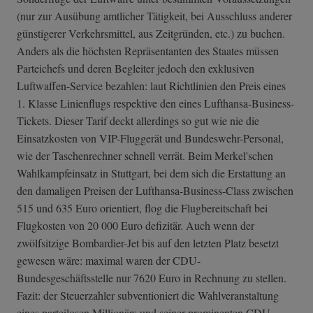
(nur zur Ausübung amtlicher Tätigkeit, bei Ausschluss anderer
günstigerer Verkehrsmittel, aus Zeitgründen, etc.) zu buchen.
Anders als die höchsten Repräsentanten des Staates müssen
Parteichefs und deren Begleiter jedoch den exklusiven
Luftwaffen-Service bezahlen: laut Richtlinien den Preis eines
1. Klasse Linienflugs respektive den eines Lufthansa-Business-
Tickets. Dieser Tarif deckt allerdings so gut wie nie die
Einsatzkosten von VIP-Fluggerät und Bundeswehr-Personal,
wie der Taschenrechner schnell verrät. Beim Merkel'schen
Wahlkampfeinsatz in Stuttgart, bei dem sich die Erstattung an
den damaligen Preisen der Lufthansa-Business-Class zwischen
515 und 635 Euro orientiert, flog die Flugbereitschaft bei
Flugkosten von 20 000 Euro defizitär. Auch wenn der
zwölfsitzige Bombardier-Jet bis auf den letzten Platz besetzt
gewesen wäre: maximal waren der CDU-
Bundesgeschäftsstelle nur 7620 Euro in Rechnung zu stellen.
Fazit: der Steuerzahler subventioniert die Wahlveranstaltung
eines parteilosen Millionärs und seiner prominenten CDU-