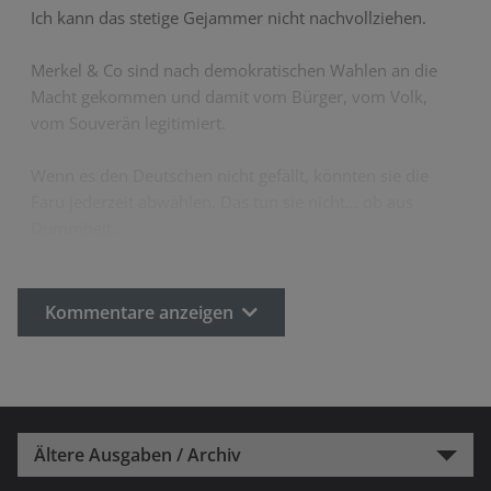
Ich kann das stetige Gejammer nicht nachvollziehen.
Merkel & Co sind nach demokratischen Wahlen an die
Macht gekommen und damit vom Bürger, vom Volk,
vom Souverän legitimiert.
Wenn es den Deutschen nicht gefällt, könnten sie die
Faru jederzeit abwählen. Das tun sie nicht... ob aus
Dummheit…
Kommentare anzeigen
Ältere Ausgaben / Archiv