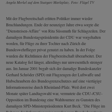
Angela Merkel auf dem Stuttgart Marktplatz. Foto: Flügel TV
Mit der Flugbereitschaft erlitten Politiker immer wieder
Bruchlandungen. Ende der neunziger Jahre etwa sorgte die
"Dienstreisen-Affäre" von Rita Süssmuth für Schlagzeilen. Der
damaligen Bundestagspräsidentin der CDU war vorgehalten
worden, für Flüge zu ihrer Tochter nach Zürich die
Bundeswehrflieger privat genutzt zu haben. In der Folge
wurden die Richtlinien der Flugbereitschaft überarbeitet. Der
neue Katalog fiel länger, allerdings nur unwesentlich strenger
aus. Im Januar 2001 begab sich der damalige Bundeskanzler
Gerhard Schröder (SPD) mit Flugzeugen der Luftwaffe und
Hubschraubern des Bundesgrenzschutzes auf eine viertägige
Informationsreise durch Rheinland-Pfalz. Weil dort zwei
Monate später Landtagswahl war, vermutete die CDU-/CSU-
Opposition im Bundestag eine Wahltournee zu Gunsten des
damaligen SPD-Ministerpräsidenten Kurt Beck. "Die Flüge im