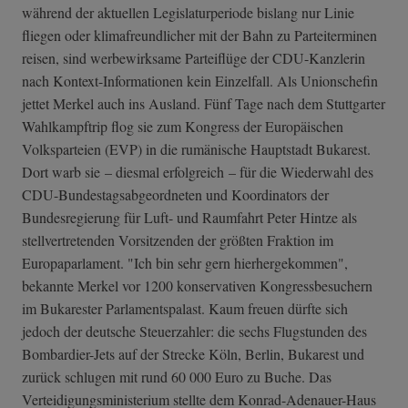
während der aktuellen Legislaturperiode bislang nur Linie
fliegen oder klimafreundlicher mit der Bahn zu Parteiterminen
reisen, sind werbewirksame Parteiflüge der CDU-Kanzlerin
nach Kontext-Informationen kein Einzelfall. Als Unionschefin
jettet Merkel auch ins Ausland. Fünf Tage nach dem Stuttgarter
Wahlkampftrip flog sie zum Kongress der Europäischen
Volksparteien (EVP) in die rumänische Hauptstadt Bukarest.
Dort warb sie – diesmal erfolgreich – für die Wiederwahl des
CDU-Bundestagsabgeordneten und Koordinators der
Bundesregierung für Luft- und Raumfahrt Peter Hintze als
stellvertretenden Vorsitzenden der größten Fraktion im
Europaparlament. "Ich bin sehr gern hierhergekommen",
bekannte Merkel vor 1200 konservativen Kongressbesuchern
im Bukarester Parlamentspalast. Kaum freuen dürfte sich
jedoch der deutsche Steuerzahler: die sechs Flugstunden des
Bombardier-Jets auf der Strecke Köln, Berlin, Bukarest und
zurück schlugen mit rund 60 000 Euro zu Buche. Das
Verteidigungsministerium stellte dem Konrad-Adenauer-Haus