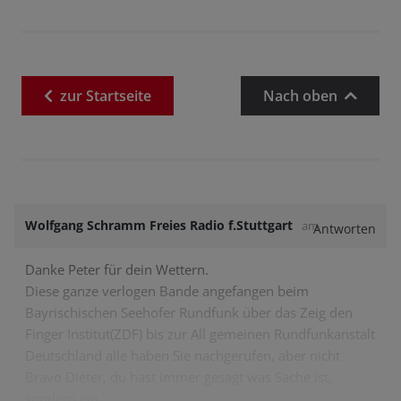
zur
Startseite
Nach oben
Wolfgang Schramm Freies Radio f.Stuttgart
am
Antworten
Danke Peter für dein Wettern.
Diese ganze verlogen Bande angefangen beim
Bayrischischen Seehofer Rundfunk über das Zeig den
Finger Institut(ZDF) bis zur All gemeinen Rundfunkanstalt
Deutschland alle haben Sie nachgerufen, aber nicht
Bravo Dieter, du hast immer gesagt was Sache ist,
sondern ein…