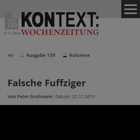
Ausg.
139
27.11.2013
Ausgabe 139
Kolumne
Text
vorlesen
Falsche Fuffziger
Von
Peter Grohmann
Datum:
27.11.2013