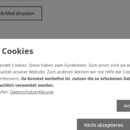
Artikel drucken
 Cookies
endet Cookies.
Diese haben zwei Funktionen: Zum einen sind sie er
sgabe/
Startseite
alität unserer Website. Zum anderen können wir mit Hilfe der Coo
verbessern.
Da Kontext werbefrei ist, nutzen die so erhobenen Da
uchlich verwendet werden.
ufen:
Datenschutzerklärung
Ar
 verfügbar
Nicht akzeptieren
mentar!