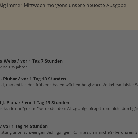
äßig immer Mittwoch morgens unsere neueste Ausgabe
g Weiss /
vor 1 Tag 7 Stunden
enau 85 Jahre !
J. Pluhar /
vor 1 Tag 13 Stunden
impft, namentlich den früheren baden-württembergischen Verkehrsminister W
 J. Pluhar /
vor 1 Tag 13 Stunden
emokratie nur "gelehrt" wird oder dem Alltag aufgepfropft, und nicht durchgä
 /
vor 1 Tag 14 Stunden
stung unter schwierigen Bedingungen. Könnte sich manche(r) bei uns ein S