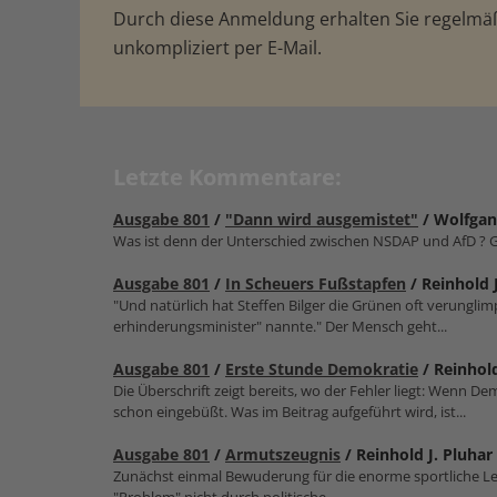
Durch diese Anmeldung erhalten Sie regelm
unkompliziert per E-Mail.
Letzte Kommentare:
Ausgabe 801
/
"Dann wird ausgemistet"
/ Wolfgan
Was ist denn der Unterschied zwischen NSDAP und AfD ? G
Ausgabe 801
/
In Scheuers Fußstapfen
/ Reinhold 
"Und natürlich hat Steffen Bilger die Grünen oft verungl
erhinderungsmin­ister" nannte." Der Mensch geht...
Ausgabe 801
/
Erste Stunde Demokratie
/ Reinhold
Die Überschrift zeigt bereits, wo der Fehler liegt: Wenn D
schon eingebüßt. Was im Beitrag aufgeführt wird, ist...
Ausgabe 801
/
Armutszeugnis
/ Reinhold J. Pluhar
Zunächst einmal Bewuderung für die enorme sportliche Lei