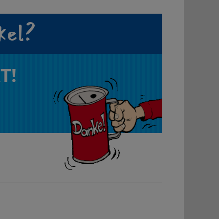
kel?
T!