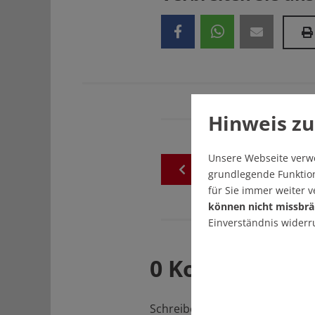
Hinweis zu
Unsere Webseite verw
zurück
zur
akuellen
Au
grundlegende Funktion
für Sie immer weiter 
können nicht missbrä
Einverständnis widerr
0 Kommentare
Schreiben Sie den ersten Kom