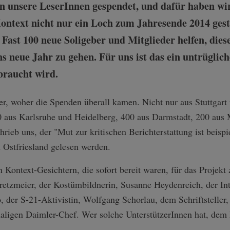
en unsere LeserInnen gespendet, und dafür haben wi
ontext nicht nur ein Loch zum Jahresende 2014 gest
. Fast 100 neue Soligeber und Mitglieder helfen, die
ns neue Jahr zu gehen. Für uns ist das ein untrügli
braucht wird.
er, woher die Spenden überall kamen. Nicht nur aus Stuttgar
0 aus Karlsruhe und Heidelberg, 400 aus Darmstadt, 200 aus 
ieb uns, der "Mut zur kritischen Berichterstattung ist beispie
n Ostfriesland gelesen werden.
Kontext-Gesichtern, die sofort bereit waren, für das Projekt 
retzmeier, der Kostümbildnerin, Susanne Heydenreich, der Inte
, der S-21-Aktivistin, Wolfgang Schorlau, dem Schriftsteller,
ligen Daimler-Chef. Wer solche UnterstützerInnen hat, dem k