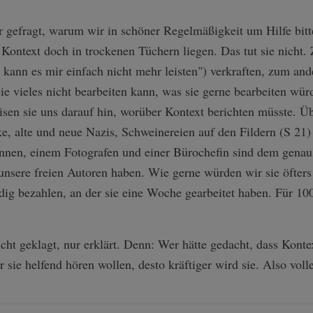
gefragt, warum wir in schöner Regelmäßigkeit um Hilfe bit
Kontext doch in trockenen Tüchern liegen. Das tut sie nicht
h kann es mir einfach nicht mehr leisten") verkraften, zum an
ie vieles nicht bearbeiten kann, was sie gerne bearbeiten wür
sen sie uns darauf hin, worüber Kontext berichten müsste. Üb
e, alte und neue Nazis, Schweinereien auf den Fildern (S 2
Innen, einem Fotografen und einer Bürochefin sind dem genau
 unsere freien Autoren haben. Wie gerne würden wir sie öfte
ndig bezahlen, an der sie eine Woche gearbeitet haben. Für 1
cht geklagt, nur erklärt. Denn: Wer hätte gedacht, dass Konte
 sie helfend hören wollen, desto kräftiger wird sie. Also voll