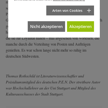
macht als eine schwarz-gelbe Regierung, ist insofern noch
schlimmer als diese, als sie den Widerstand gegen eine falsche
Arten von Cookies
Politik zum Schweigen bringt. Jene progressiven Teile bei den
Grünen und in der SPD, auch in den Gewerkschaften, die noch
gegen konservative Entscheidungen der CDU protestiert
Nicht akzeptieren
Akzeptieren
haben, verstummen und erlegen sich jetzt Zurückhaltung auf,
die sie für Loyalität halten – mal abgesehen von Vorteilen, die
manche durch die Verteilung von Posten und Aufträgen
genießen. Es war schon lange nicht mehr so ruhig im
deutschen Südwesten.
Thomas Rothschild ist Literaturwissenschaftler und
Präsidiumsmitglied des deutschen P.E.N. Der streitbare Autor
war Hochschullehrer an der Uni Stuttgart und Mitglied des
Kulturausschusses der Stadt Stuttgart.