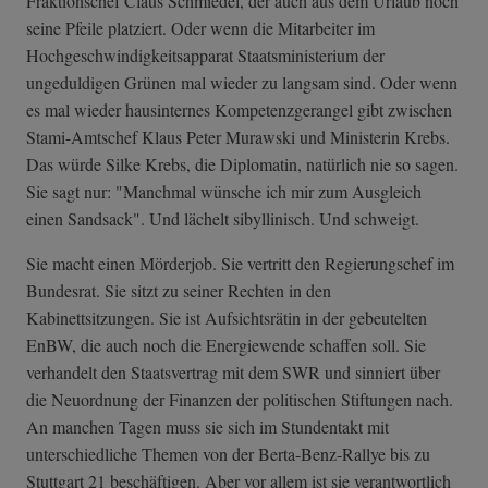
Fraktionschef Claus Schmiedel, der auch aus dem Urlaub noch
seine Pfeile platziert. Oder wenn die Mitarbeiter im
Hochgeschwindigkeitsapparat Staatsministerium der
ungeduldigen Grünen mal wieder zu langsam sind. Oder wenn
es mal wieder hausinternes Kompetenzgerangel gibt zwischen
Stami-Amtschef Klaus Peter Murawski und Ministerin Krebs.
Das würde Silke Krebs, die Diplomatin, natürlich nie so sagen.
Sie sagt nur: "Manchmal wünsche ich mir zum Ausgleich
einen Sandsack". Und lächelt sibyllinisch. Und schweigt.
Sie macht einen Mörderjob. Sie vertritt den Regierungschef im
Bundesrat. Sie sitzt zu seiner Rechten in den
Kabinettsitzungen. Sie ist Aufsichtsrätin in der gebeutelten
EnBW, die auch noch die Energiewende schaffen soll. Sie
verhandelt den Staatsvertrag mit dem SWR und sinniert über
die Neuordnung der Finanzen der politischen Stiftungen nach.
An manchen Tagen muss sie sich im Stundentakt mit
unterschiedliche Themen von der Berta-Benz-Rallye bis zu
Stuttgart 21 beschäftigen. Aber vor allem ist sie verantwortlich