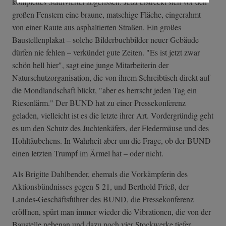
komplettes Stadtviertel abgerissen. Jetzt erstreckt sich vor den
großen Fenstern eine braune, matschige Fläche, eingerahmt
von einer Raute aus asphaltierten Straßen. Ein großes
Baustellenplakat – solche Bilderbuchbilder neuer Gebäude
dürfen nie fehlen – verkündet gute Zeiten. "Es ist jetzt zwar
schön hell hier", sagt eine junge Mitarbeiterin der
Naturschutzorganisation, die von ihrem Schreibtisch direkt auf
die Mondlandschaft blickt, "aber es herrscht jeden Tag ein
Riesenlärm." Der BUND hat zu einer Pressekonferenz
geladen, vielleicht ist es die letzte ihrer Art. Vordergründig geht
es um den Schutz des Juchtenkäfers, der Fledermäuse und des
Hohltäubchens. In Wahrheit aber um die Frage, ob der BUND
einen letzten Trumpf im Ärmel hat – oder nicht.
Als Brigitte Dahlbender, ehemals die Vorkämpferin des
Aktionsbündnisses gegen S 21, und Berthold Frieß, der
Landes-Geschäftsführer des BUND, die Pressekonferenz
eröffnen, spürt man immer wieder die Vibrationen, die von der
Baustelle nebenan und dazu noch vier Stockwerke tiefer