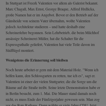
In Stuttgart ist Freerk Valentien vor allem als Galerist bekannt.
Marc Chagall, Max Ernst, George Braque, Alfred Hrdlicka,
große Namen hat er im Angebot. Bevor er den Betrieb auf der
Gänsheide von seinem Vater übernahm, wollte Valentien
jedoch Architektur studieren – und hatte deshalb eine
Schreinerlehre begonnen. Sein Lehrbetrieb, die beim Milchhof
ansässige Schreinerei Müller, hat die Schalter für die
Expressguthalle geliefert, Valentien hat viele Teile davon im
Südflügel montiert.
Wenigstens die Erinnerung soll bleiben
Noch heute arbeitet er gern mit dem Material Holz. "Wenn ich
helfen kann, den Schlossgarten zu retten, tue ich es", sagt er.
Valentien ist einer der vielen Stuttgarter, die die Sorge um die
Bäume auf die Straße treibt. Seine letzte Demonstration habe er
in Berlin besucht, zum 1. Mai. Die Mauer stand damals noch
nicht, es muss Ende der Fünfzigerjahre gewesen sein. Man zog
vor das Rote Rathaus. Dann wählte er viele Jahre CDU. Jetzt