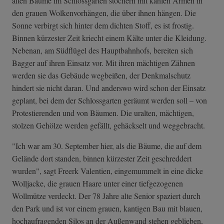
alten Bäume im Schlossgarten stochern mit kahlen Armen in
den grauen Wolkenvorhängen, die über ihnen hängen. Die
Sonne verbirgt sich hinter dem dichten Stoff, es ist frostig.
Binnen kürzester Zeit kriecht einem Kälte unter die Kleidung.
Nebenan, am Südflügel des Hauptbahnhofs, bereiten sich
Bagger auf ihren Einsatz vor. Mit ihren mächtigen Zähnen
werden sie das Gebäude wegbeißen, der Denkmalschutz
hindert sie nicht daran. Und anderswo wird schon der Einsatz
geplant, bei dem der Schlossgarten geräumt werden soll – von
Protestierenden und von Bäumen. Die uralten, mächtigen,
stolzen Gehölze werden gefällt, gehäckselt und weggebracht.
"Ich war am 30. September hier, als die Bäume, die auf dem
Gelände dort standen, binnen kürzester Zeit geschreddert
wurden", sagt Freerk Valentien, eingemummelt in eine dicke
Wolljacke, die grauen Haare unter einer tiefgezogenen
Wollmütze verdeckt. Der 78 Jahre alte Senior spaziert durch
den Park und ist vor einem grauen, kantigen Bau mit blauen,
hochaufragenden Silos an der Außenwand stehen geblieben,