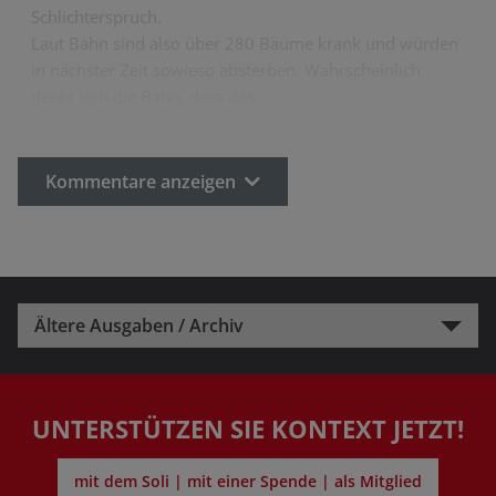
Schlichterspruch.
Laut Bahn sind also über 280 Bäume krank und würden
in nächster Zeit sowieso absterben. Wahrscheinlich
denkt sich die Bahn, dass das …
Kommentare anzeigen
Ältere Ausgaben / Archiv
UNTERSTÜTZEN SIE KONTEXT JETZT!
mit dem Soli | mit einer Spende | als Mitglied