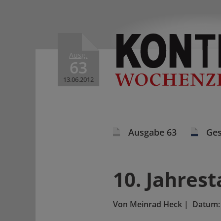
Ausg.
63
13.06.2012
Ausgabe 63
Ges
10. Jahres
Von
Meinrad Heck
|
Datum