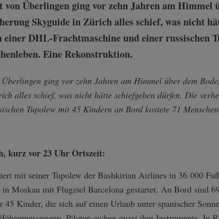
t von Überlingen ging vor zehn Jahren am Himmel 
erung Skyguide in Zürich alles schief, was nicht hä
on einer DHL-Frachtmaschine und einer russischen 
henleben. Eine Rekonstruktion.
n Überlingen ging vor zehn Jahren am Himmel über dem Bode
ich alles schief, was nicht hätte schiefgehen dürfen. Die ver
sischen Tupolew mit 45 Kindern an Bord kostete 71 Menschen
ch, kurz vor 23 Uhr Ortszeit:
iert mit seiner Tupolew der Bashkirian Airlines in 36 000 Fu
 in Moskau mit Flugziel Barcelona gestartet. An Bord sind 6
r 45 Kinder, die sich auf einen Urlaub unter spanischer Sonn
 Höhenmessungen. Piloten eichen quasi ihre Instrumente. In R