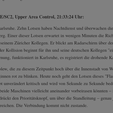
SE/SC2, Upper Area Control, 21:33:24 Uhr:
arlsruhe. Zehn Lotsen haben Nachtdienst und überwachen di
g. Einer dieser Lotsen erwartet in wenigen Minuten die Richt
einem Züricher Kollegen. Er blickt am Radarschirm über den
er Kollision beginnt für ihn und seine deutschen Kollegen "
ung, funktioniert in Karlsruhe, es registriert die drohende K
ew, die zu diesem Zeitpunkt hoch über die Innenstadt von W
ginnen rot zu blinken. Heute noch geht den Lotsen dieses "Fla
bt unverändert kritisch und wird von Sekunde zu Sekunde bed
beide Maschinen vielleicht aneinander vorbeirasen könnten –
rückt den Prioritätsknopf, um über die Standleitung – genau
erreichen. Die Verbindung kommt nicht zustande.