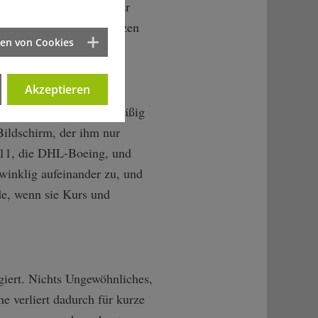
 zum nächsten pendeln. Er
n wird fatale Konsequenzen
ten von Cookies
Akzeptieren
s nach Bangkok routinemäßig
Bildschirm, der ihm nur
611, die DHL-Boeing, und
winklig aufeinander zu, und
de, wenn sie Kurs und
giert. Nichts Ungewöhnliches,
e verliert dadurch für kurze