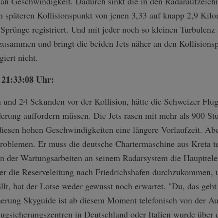
 an Geschwindigkeit. Dadurch sinkt die in den Radaraufzeic
 späteren Kollisionspunkt von jenen 3,33 auf knapp 2,9 Kilo
prünge registriert. Und mit jeder noch so kleinen Turbulenz 
zusammen und bringt die beiden Jets näher an den Kollisions
iert nicht.
 21:33:08 Uhr:
n und 24 Sekunden vor der Kollision, hätte die Schweizer Flu
rung auffordern müssen. Die Jets rasen mit mehr als 900 Stu
diesen hohen Geschwindigkeiten eine längere Vorlaufzeit. Ab
Problemen. Er muss die deutsche Chartermaschine aus Kreta te
 der Wartungsarbeiten an seinem Radarsystem die Haupttelefo
ber die Reserveleitung nach Friedrichshafen durchzukommen, 
llt, hat der Lotse weder gewusst noch erwartet. "Du, das geht
herung Skyguide ist ab diesem Moment telefonisch von der Au
ugsicherungszentren in Deutschland oder Italien wurde über 