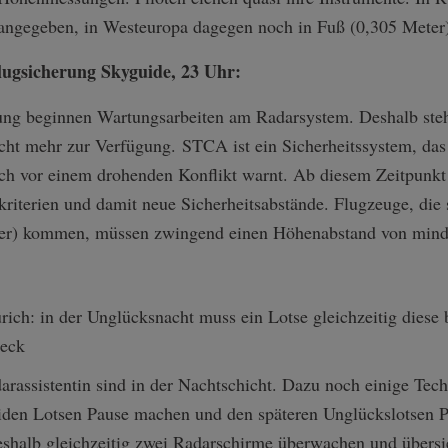
 angegeben, in Westeuropa dagegen noch in Fuß (0,305 Meter
lugsicherung Skyguide, 23 Uhr:
rung beginnen Wartungsarbeiten am Radarsystem. Deshalb st
icht mehr zur Verfügung. STCA ist ein Sicherheitssystem, da
ch vor einem drohenden Konflikt warnt. Ab diesem Zeitpunkt 
kriterien und damit neue Sicherheitsabstände. Flugzeuge, die 
ter) kommen, müssen zwingend einen Höhenabstand von mind
rassistentin sind in der Nachtschicht. Dazu noch einige Tech
iden Lotsen Pause machen und den späteren Unglückslotsen Pe
eshalb gleichzeitig zwei Radarschirme überwachen und übers