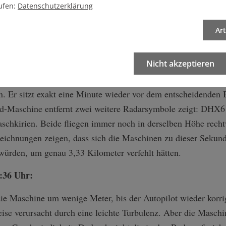
Der Lotse Peter Nielsen muss deshalb von einem Arbeitsplatz
ufen:
Datenschutzerklärung
 zur selben Zeit im Auge behalten. Die Pause seines Kollege
Ar
 21:31:15 Uhr:
Nicht akzeptieren
 einen Großraumjet der Thai Airways auf dem Flug von Pari
. Er sitzt exakt eine Minute wieder vor dem entscheidenden 
nd-Maschine entfernt zwei weitere Radarsymbole zeigt: DHX
chkirien. Beide fliegen immer noch in derselben Höhe recht
zeichnungen zeigen, dass sich die Maschinen zu dieser Sekun
würden, um genau 3,33 Kilometer verfehlt hätten.
:36 Uhr:
ie Maschine um wenige Meter, bis der Autopilot wieder korri
ise verursacht durch eine leichte Turbulenz. Aber die Maschin