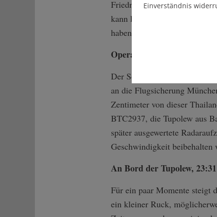
Friedrichshafen landen will. 
Einverständnis widerr
kann keine zwei Radarschirme
haben.
Operation Center Skyguide,
Der Schweizer Lotse übergibt
an die Flugsicherung München
Zentimeter von dieser Thaila
BTC2937, die Tupolew aus Bas
später ausgewertete Radarauf
Geschwindigkeit beibehalten 
An Bord der Tupolew, 23:31
Für ein paar Momente steigt d
ein kleiner Ruck, möglicherwe