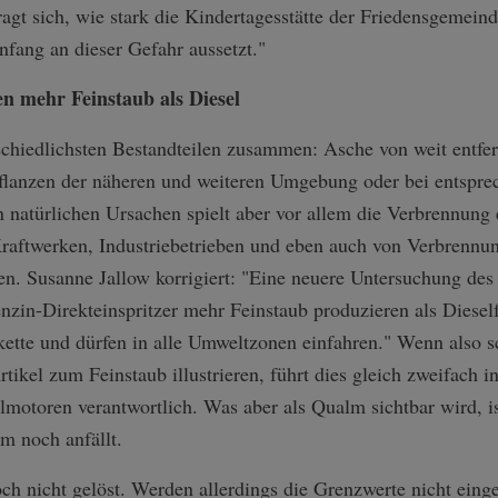
agt sich, wie stark die Kindertagesstätte der Friedensgemeinde
fang an dieser Gefahr aussetzt."
en mehr Feinstaub als Diesel
rschiedlichsten Bestandteilen zusammen: Asche von weit entfe
flanzen der näheren und weiteren Umgebung oder bei entspr
 natürlichen Ursachen spielt aber vor allem die Verbrennung e
aftwerken, Industriebetrieben und eben auch von Verbrennu
en. Susanne Jallow korrigiert: "Eine neuere Untersuchung de
nzin-Direkteinspritzer mehr Feinstaub produzieren als Dies
akette und dürfen in alle Umweltzonen einfahren." Wenn also
kel zum Feinstaub illustrieren, führt dies gleich zweifach in
lmotoren verantwortlich. Was aber als Qualm sichtbar wird, is
m noch anfällt.
ch nicht gelöst. Werden allerdings die Grenzwerte nicht einge