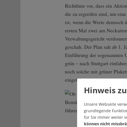
Richtlinie vor, dass ein Aktio
die zu ergreifen sind, um ein
ist, wenn die Werte dennoch ü
ersten Mal zwei am Neckartor
Verwaltungsgericht verdonner
geschah. Der Plan sah ab 1. 
Einführung der sogenannten U
grün – nach Stuttgart einfahre
noch solche mit grüner Plake
eingeführt.
Hinweis zu
Unsere Webseite verw
grundlegende Funktion
für Sie immer weiter 
können nicht missbrä