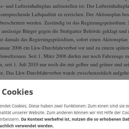
ns- und Luftreinhalteplan aufzustellen ist: Der Luftreinhalte
e entsprechende Luftqualität zu erreichen. Der Aktionsplan b
berschritten werden. Zuständig ist das Regierungspräsidium.
 ansässige Bürger gegen die Stuttgarter Behörde geklagt un
te damals das Regierungspräsidium, sofort einen Aktionsplan 
Januar 2006 ein Lkw-Durchfahrverbot vor und zu einem spätere
mweltzonen. Seit 1. März 2008 dürfen nur noch Fahrzeuge mit
n, seit 1. Juli 2010 nur noch die mit gelber und grüner und sei
tte. Das Lkw-Durchfahrverbot wurde zwischenzeitlich aufgeh
 Cookies
Denn erneut hatte das Verwaltungsgericht 2009 auf di
geurteilt, der bisherige Aktionsplan des Regierungsprä
endet Cookies.
Diese haben zwei Funktionen: Zum einen sind sie er
unzureichend. Die Fortschreibung des Luftreinhalte- 
alität unserer Website. Zum anderen können wir mit Hilfe der Coo
2010 sieht daher wieder ein Lkw-Durchfahrverbot vor
verbessern.
Da Kontext werbefrei ist, nutzen die so erhobenen Da
uchlich verwendet werden.
der Geschwindigkeit von 60 auf 50 km/h auf der gesa