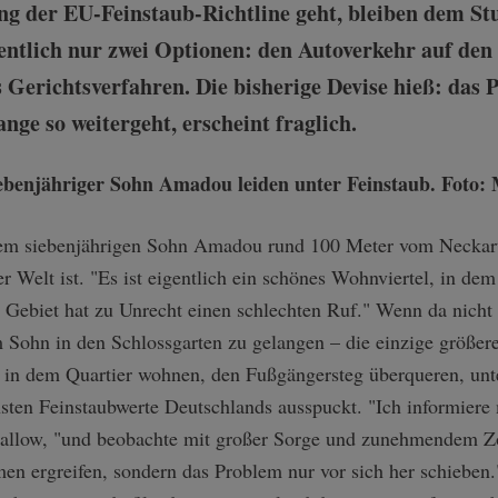
g der EU-Feinstaub-Richtline geht, bleiben dem Stu
ntlich nur zwei Optionen: den Autoverkehr auf den
 Gerichtsverfahren. Die bisherige Devise hieß: das 
ange so weitergeht, erscheint fraglich.
em siebenjährigen Sohn Amadou rund 100 Meter vom Neckartor 
der Welt ist. "Es ist eigentlich ein schönes Wohnviertel, in dem
s Gebiet hat zu Unrecht einen schlechten Ruf." Wenn da nich
Sohn in den Schlossgarten zu gelangen – die einzige größere
e in dem Quartier wohnen, den Fußgängersteg überqueren, unt
hsten Feinstaubwerte Deutschlands ausspuckt. "Ich informier
Jallow, "und beobachte mit großer Sorge und zunehmendem Zo
n ergreifen, sondern das Problem nur vor sich her schieben.