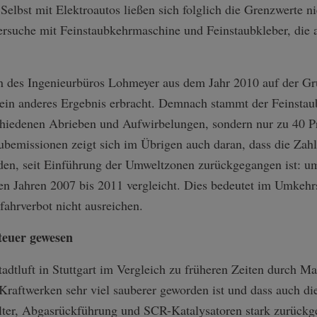
elbst mit Elektroautos ließen sich folglich die Grenzwerte n
ersuche mit Feinstaubkehrmaschine und Feinstaubkleber, die 
n des Ingenieurbüros Lohmeyer aus dem Jahr 2010 auf der Gr
ein anderes Ergebnis erbracht. Demnach stammt der Feinstau
schiedenen Abrieben und Aufwirbelungen, sondern nur zu 40 Pr
bemissionen zeigt sich im Übrigen auch daran, dass die Zahl
den, seit Einführung der Umweltzonen zurückgegangen ist: um
en Jahren 2007 bis 2011 vergleicht. Dies bedeutet im Umkehr
hrverbot nicht ausreichen.
teuer gewesen
Stadtluft in Stuttgart im Vergleich zu früheren Zeiten durch 
raftwerken sehr viel sauberer geworden ist und dass auch di
ilter, Abgasrückführung und SCR-Katalysatoren stark zurückg