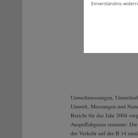
Einverständnis widerr
Umweltmessungen, Umwelterhe
Umwelt, Messungen und Naturs
Bericht für das Jahr 2004 vor
Auspuffabgasen stammte: Die 
der Verkehr auf der B 14 zust