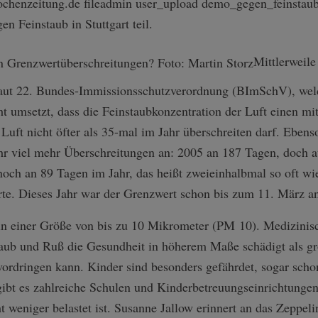
-wochenzeitung.de fileadmin user_upload demo_gegen_feinstau
 Feinstaub in Stuttgart teil.
Mittlerweile
laut 22. Bundes-Immissio­nsschutzverordn­ung (BImSchV), wel
 umsetzt, dass die Feinstaubkonzentration der Luft einen mi
ft nicht öfter als 35-mal im Jahr überschreiten darf. Ebenso
ehr viel mehr Überschreitungen an: 2005 an 187 Tagen, doch 
 noch an 89 Tagen im Jahr, das heißt zweieinhalbmal so oft wi
rte. Dieses Jahr war der Grenzwert schon bis zum 11. März an
l in einer Größe von bis zu 10 Mikrometer (PM 10). Medizini
taub und Ruß die Gesundheit in höherem Maße schädigt als grö
vordringen kann. Kinder sind besonders gefährdet, sogar scho
ibt es zahlreiche Schulen und Kinderbetreuung­seinrichtungen,
cht weniger belastet ist. Susanne Jallow erinnert an das Zepp