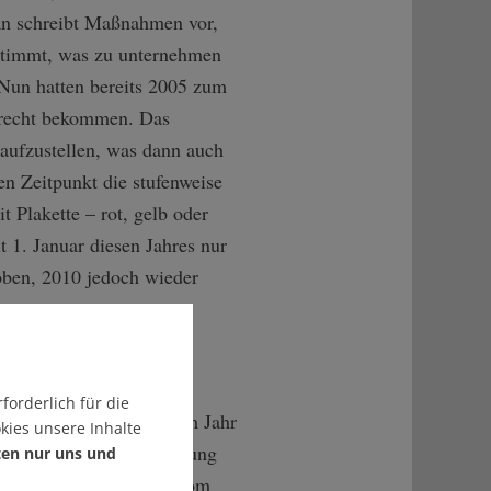
plan schreibt Maßnahmen vor,
estimmt, was zu unternehmen
 Nun hatten bereits 2005 zum
d recht bekommen. Das
aufzustellen, was dann auch
n Zeitpunkt die stufenweise
 Plakette – rot, gelb oder
t 1. Januar diesen Jahres nur
oben, 2010 jedoch wieder
e Klage eines Bürgers
sidiums sei völlig
forderlich für die
und Aktionsplans aus dem Jahr
kies unsere Inhalte
 und dazu eine Reduzierung
ten nur uns und
mten Strecke der B 14 vom