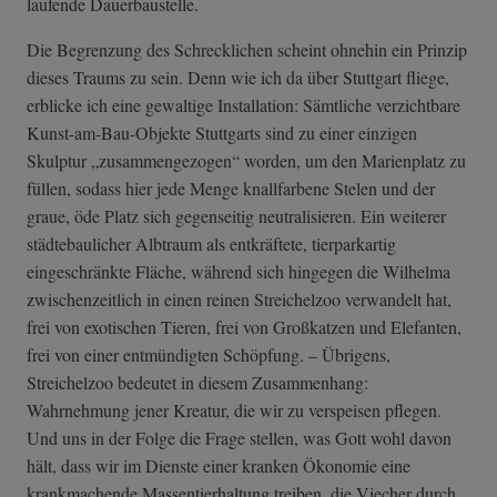
laufende Dauerbaustelle.
Die Begrenzung des Schrecklichen scheint ohnehin ein Prinzip
dieses Traums zu sein. Denn wie ich da über Stuttgart fliege,
erblicke ich eine gewaltige Installation: Sämtliche verzichtbare
Kunst-am-Bau-Objekte Stuttgarts sind zu einer einzigen
Skulptur „zusammengezogen“ worden, um den Marienplatz zu
füllen, sodass hier jede Menge knallfarbene Stelen und der
graue, öde Platz sich gegenseitig neutralisieren. Ein weiterer
städtebaulicher Albtraum als entkräftete, tierparkartig
eingeschränkte Fläche, während sich hingegen die Wilhelma
zwischenzeitlich in einen reinen Streichelzoo verwandelt hat,
frei von exotischen Tieren, frei von Großkatzen und Elefanten,
frei von einer entmündigten Schöpfung. – Übrigens,
Streichelzoo bedeutet in diesem Zusammenhang:
Wahrnehmung jener Kreatur, die wir zu verspeisen pflegen.
Und uns in der Folge die Frage stellen, was Gott wohl davon
hält, dass wir im Dienste einer kranken Ökonomie eine
krankmachende Massentierhaltung treiben, die Viecher durch