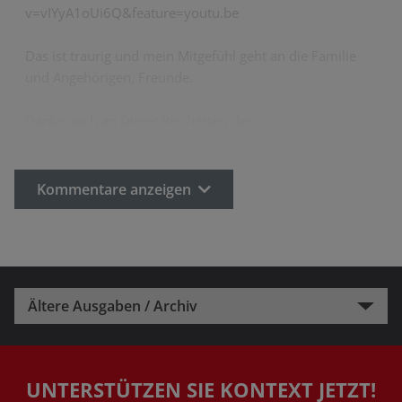
v=vIYyA1oUi6Q&feature=youtu.be
Das ist traurig und mein Mitgefühl geht an die Familie
und Angehörigen, Freunde.
Danke auch an Dieter Reicherter, der…
Kommentare anzeigen
Ältere Ausgaben / Archiv
UNTERSTÜTZEN SIE KONTEXT JETZT!