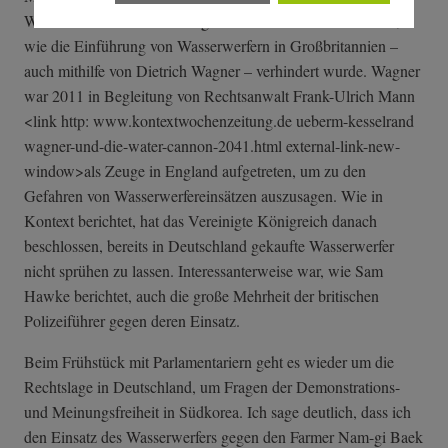
Wasserwerfern sehr kritisch gesehen. Sam Hawke berichtet,
wie die Einführung von Wasserwerfern in Großbritannien –
auch mithilfe von Dietrich Wagner – verhindert wurde. Wagner
war 2011 in Begleitung von Rechtsanwalt Frank-Ulrich Mann
<link http: www.kontextwochenzeitung.de ueberm-kesselrand
wagner-und-die-­water-cannon-20­41.html external-link-new-
window>als Zeuge in England aufgetreten, um zu den
Gefahren von Wasserwerfereinsätzen auszusagen. Wie in
Kontext berichtet, hat das Vereinigte Königreich danach
beschlossen, bereits in Deutschland gekaufte Wasserwerfer
nicht sprühen zu lassen. Interessanterweise war, wie Sam
Hawke berichtet, auch die große Mehrheit der britischen
Polizeiführer gegen deren Einsatz.
Beim Frühstück mit Parlamentariern geht es wieder um die
Rechtslage in Deutschland, um Fragen der Demonstrations-
und Meinungsfreiheit in Südkorea. Ich sage deutlich, dass ich
den Einsatz des Wasserwerfers gegen den Farmer Nam-gi Baek