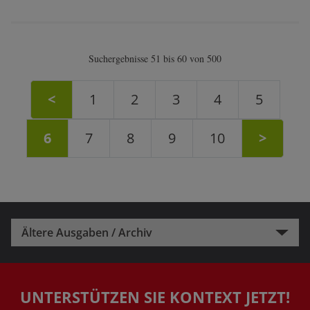
Suchergebnisse 51 bis 60 von 500
<
1
2
3
4
5
6
7
8
9
10
>
Ältere Ausgaben / Archiv
UNTERSTÜTZEN SIE KONTEXT JETZT!