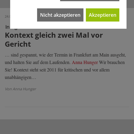
Nicht akzeptieren
Akzeptieren
24.04.2024 (Ausgabe 682)
In eigener Sache
Kontext gleich zwei Mal vor
Gericht
… sind gespannt, wie der Termin in Frankfurt am Main ausgeht,
und halten Sie auf dem Laufenden.
Anna Hunger
Wir brauchen
Sie! Kontext steht seit 2011 für kritischen und vor allem
unabhängigen…
Von Anna Hunger