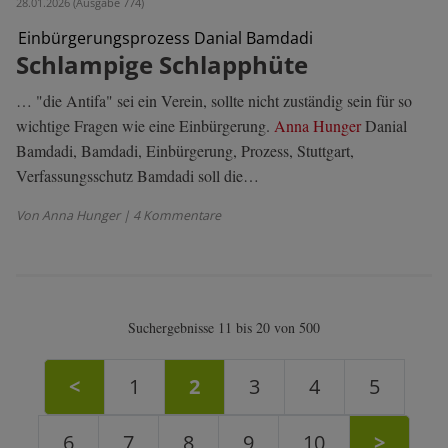
28.01.2026 (Ausgabe 774)
Einbürgerungsprozess Danial Bamdadi
Schlampige Schlapphüte
… "die Antifa" sei ein Verein, sollte nicht zuständig sein für so
wichtige Fragen wie eine Einbürgerung.
Anna Hunger
Danial
Bamdadi, Bamdadi, Einbürgerung, Prozess, Stuttgart,
Verfassungsschutz Bamdadi soll die…
Von Anna Hunger
| 4 Kommentare
Suchergebnisse 11 bis 20 von 500
<
1
2
3
4
5
6
7
8
9
10
>