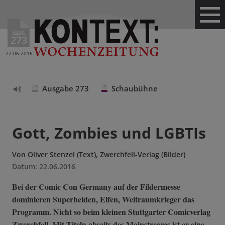
Ausg.
273
22.06.2016
Ausgabe 273
Schaubühne
Text
vorlesen
Gott, Zombies und LGBTIs
Von
Oliver Stenzel (Text), Zwerchfell-Verlag (Bilder)
Datum:
22.06.2016
Bei der Comic Con Germany auf der Fildermesse
dominieren Superhelden, Elfen, Weltraumkrieger das
Programm. Nicht so beim kleinen Stuttgarter Comicverlag
Zwerchfell. Mit Titeln abseits des Mainstreams ist er eine