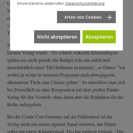
USA", sagt Dinter, "denn bei uns gibt's nicht so viele
Einverständnis widerrufen:
Datenschutzerklärung
Schusswaffen. Man muss in einen Baumarkt gehen und sich
Arten von Cookies
eine Sense holen oder eine Axt." "Die Toten" schlugen ein,
vier Bände sind bereits erschienen, die Verkäufe gehen in die
Tausende.
Nicht akzeptieren
Akzeptieren
So groß war der Erfolg, dass er im Grunde zu groß für den
kleinen Verlag wurde. "Zu schnell verkaufte Kleinauflagen
spülen uns nicht gerade das Budget rein, um sofort und
ausschließlich einen Titel bedienen zu können", so Dinter, "wir
wollen ja weiter in unserem Programm auch abwegigeren,
alternativen Titeln eine Chance geben." So entschloss man sich
bei Zwerchfell zu einer Kooperation mit dem großen Panini-
Verlag für den Vertrieb, ohne dabei aber die Redaktion für die
Reihe aufzugeben.
Bei der Comic Con Germany auf der Fildermesse ist der
Verlag nicht mit einem eigenen Stand vertreten, nur Dinter
selbst mit einem Künstlerstand. Das hat mehrere Gründe. "Die