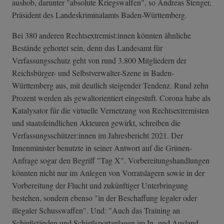
aushob, darunter "absolute Kriegswaffen", so Andreas Stenger,
Präsident des Landeskriminalamts Baden-Württemberg.
Bei 380 anderen Rechtsextremist:innen könnten ähnliche
Bestände gehortet sein, denn das Landesamt für
Verfassungsschutz geht von rund 3.800 Mitgliedern der
Reichsbürger- und Selbstverwalter-Szene in Baden-
Württemberg aus, mit deutlich steigender Tendenz. Rund zehn
Prozent werden als gewaltorientiert eingestuft. Corona habe als
Katalysator für die virtuelle Vernetzung von Rechtsextremisten
und staatsfeindlichen Akteuren gewirkt, schreiben die
Verfassungsschützer:innen im Jahresbericht 2021. Der
Innenminister benutzte in seiner Antwort auf die Grünen-
Anfrage sogar den Begriff "Tag X". Vorbereitungshandlungen
könnten nicht nur im Anlegen von Vorratslagern sowie in der
Vorbereitung der Flucht und zukünftiger Unterbringung
bestehen, sondern ebenso "in der Beschaffung legaler oder
illegaler Schusswaffen". Und: "Auch das Training an
Schießständen und Schießsportanlagen im In- und Ausland,