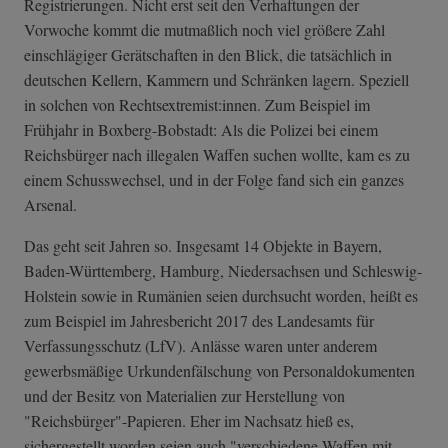
Registrierungen. Nicht erst seit den Verhaftungen der
Vorwoche kommt die mutmaßlich noch viel größere Zahl
einschlägiger Gerätschaften in den Blick, die tatsächlich in
deutschen Kellern, Kammern und Schränken lagern. Speziell
in solchen von Rechtsextremist:innen. Zum Beispiel im
Frühjahr in Boxberg-Bobstadt: Als die Polizei bei einem
Reichsbürger nach illegalen Waffen suchen wollte, kam es zu
einem Schusswechsel, und in der Folge fand sich ein ganzes
Arsenal.
Das geht seit Jahren so. Insgesamt 14 Objekte in Bayern,
Baden-Württemberg, Hamburg, Niedersachsen und Schleswig-
Holstein sowie in Rumänien seien durchsucht worden, heißt es
zum Beispiel im Jahresbericht 2017 des Landesamts für
Verfassungsschutz (LfV). Anlässe waren unter anderem
gewerbsmäßige Urkundenfälschung von Personaldokumenten
und der Besitz von Materialien zur Herstellung von
"Reichsbürger"-Papieren. Eher im Nachsatz hieß es,
sichergestellt worden seien auch "verschiedene Waffen mit