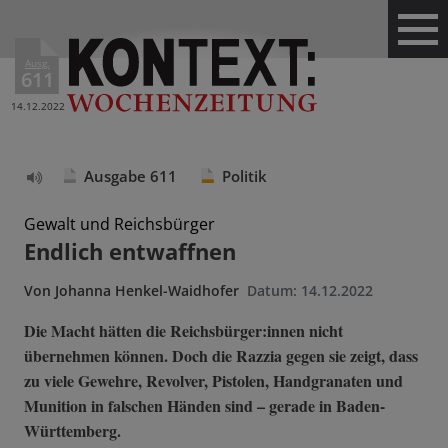
Ausg.
611
14.12.2022
Ausgabe 611
Politik
Text
vorlesen
Gewalt und Reichsbürger
Endlich entwaffnen
Von
Johanna Henkel-Waidhofer
Datum:
14.12.2022
Die Macht hätten die Reichsbürger:innen nicht
übernehmen können. Doch die Razzia gegen sie zeigt, dass
zu viele Gewehre, Revolver, Pistolen, Handgranaten und
Munition in falschen Händen sind – gerade in Baden-
Württemberg.