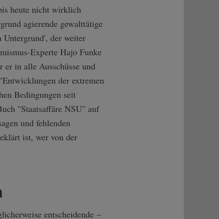
s heute nicht wirklich
rgrund agierende gewalttätige
n Untergrund', der weiter
tremismus-Experte Hajo Funke
 er in alle Ausschüsse und
 "Entwicklungen der extremen
chen Bedingungen seit
Buch "Staatsaffäre NSU" auf
sagen und fehlenden
klärt ist, wer von der
n
glicherweise entscheidende –