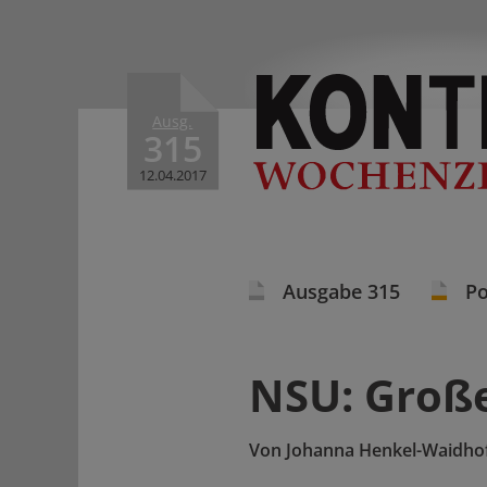
Ausg.
315
12.04.2017
Ausgabe 315
Po
NSU: Große
Von
Johanna Henkel-Waidho