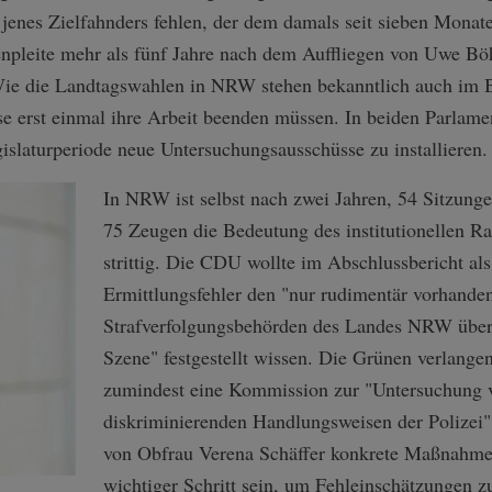
enes Zielfahnders fehlen, der dem damals seit sieben Monate
enpleite mehr als fünf Jahre nach dem Auffliegen von Uwe B
Wie die Landtagswahlen in NRW stehen bekanntlich auch im 
e erst einmal ihre Arbeit beenden müssen. In beiden Parlamen
islaturperiode neue Untersuchungsausschüsse zu installieren.
In NRW ist selbst nach zwei Jahren, 54 Sitzung
75 Zeugen die Bedeutung des institutionellen R
strittig. Die CDU wollte im Abschlussbericht als
Ermittlungsfehler den "nur rudimentär vorhande
Strafverfolgungsbehörden des Landes NRW über 
Szene" festgestellt wissen. Die Grünen verlang
zumindest eine Kommission zur "Untersuchung 
diskriminierenden Handlungsweisen der Polizei
von Obfrau Verena Schäffer konkrete Maßnahme
wichtiger Schritt sein, um Fehleinschätzungen z