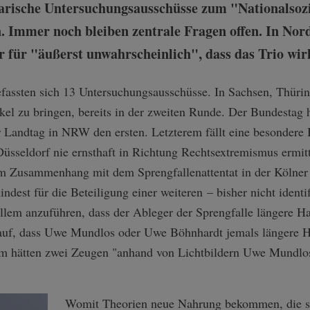
rische Untersuchungsausschüsse zum "Nationalsozi
n. Immer noch bleiben zentrale Fragen offen. In Nor
 für "äußerst unwahrscheinlich", dass das Trio wirk
fassten sich 13 Untersuchungsausschüsse. In Sachsen, Thür
nkel zu bringen, bereits in der zweiten Runde. Der Bundestag 
 Landtag in NRW den ersten. Letzterem fällt eine besondere 
üsseldorf nie ernsthaft in Richtung Rechtsextremismus ermit
m Zusammenhang mit dem Sprengfallenattentat in der Kölner 
ndest für die Beteiligung einer weiteren – bisher nicht identi
allem anzuführen, dass der Ableger der Sprengfalle längere Haar
rauf, dass Uwe Mundlos oder Uwe Böhnhardt jemals längere Ha
m hätten zwei Zeugen "anhand von Lichtbildern Uwe Mundlo
Womit Theorien neue Nahrung bekommen, die se