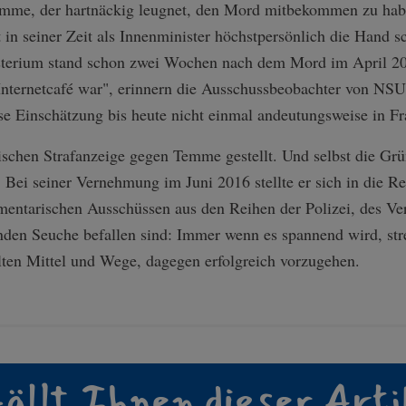
mme, der hartnäckig leugnet, den Mord mitbekommen zu habe
 in seiner Zeit als Innenminister höchstpersönlich die Hand 
sterium stand schon zwei Wochen nach dem Mord im April 20
 Internetcafé war", erinnern die Ausschussbeobachter von NSU
e Einschätzung bis heute nicht einmal andeutungsweise in Fra
schen Strafanzeige gegen Temme gestellt. Und selbst die Grü
 Bei seiner Vernehmung im Juni 2016 stellte er sich in die R
mentarischen Ausschüssen aus den Reihen der Polizei, des Ve
renden Seuche befallen sind: Immer wenn es spannend wird, str
elten Mittel und Wege, dagegen erfolgreich vorzugehen.
ällt Ihnen dieser Arti