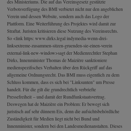
des Ministeriums. Die auf das Vereinsgesetz gestützte
Verbotsverfügung des BMI verbietet nicht nur den angeblichen
Verein und dessen Website, sondern auch das Logo der
Plattform. Eine Weiterführung des Projektes wird damit zur
Straftat. Juristen kritisieren diese Nutzung des Vereinsrechts.
So <link https: www.dirks.legal indymedia-wenn-­drei-
linksextre­me-zusammen-sit­zen-gruenden-si­e-einen-verein
external-link-new-window>sagt der Medienrechtler Stephan
Dirks, Innenminister Thomas de Maizière sanktioniere
medienspezifisches Verhalten über den Rückgriff auf das
allgemeine Ordnungsrecht. Das BMI muss eigentlich zu dem
Schluss kommen, dass es sich bei "Linksunten" um Presse
handelt. Für die gilt die grundrechtlich verbriefte
Pressefreiheit – und damit der Rundfunkstaatsvertrag.
Deswegen hat de Maizière ein Problem: Er bewegt sich
juristisch auf sehr dünnem Eis, denn die aufsichtsbehördliche
Zuständigkeit für Medien liegt nicht bei Bund und
Innenminister, sondern bei den Landesmedienanstalten. Dieses