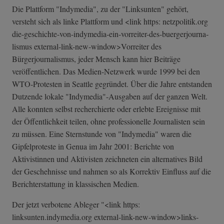
Die Plattform "Indymedia", zu der "Linksunten" gehört,
versteht sich als linke Plattform und <link https: netzpolitik.org
die-geschichte-­von-indymedia-e­in-vorreiter-de­s-buergerjourna­
lismus external-link-n­ew-window>Vorre­iter des
Bürgerjournalismus, jeder Mensch kann hier Beiträge
veröffentlichen. Das Medien-Netzwerk wurde 1999 bei den
WTO-Protesten in Seattle gegründet. Über die Jahre entstanden
Dutzende lokale "Indymedia"-Ausgaben auf der ganzen Welt.
Alle konnten selbst recherchierte oder erlebte Ereignisse mit
der Öffentlichkeit teilen, ohne professionelle Journalisten sein
zu müssen. Eine Sternstunde von "Indymedia" waren die
Gipfelproteste in Genua im Jahr 2001: Berichte von
Aktivistinnen und Aktivisten zeichneten ein alternatives Bild
der Geschehnisse und nahmen so als Korrektiv Einfluss auf die
Berichterstattung in klassischen Medien.
Der jetzt verbotene Ableger "<link https:
linksunten.indymedia.org external-link-n­ew-window>links­