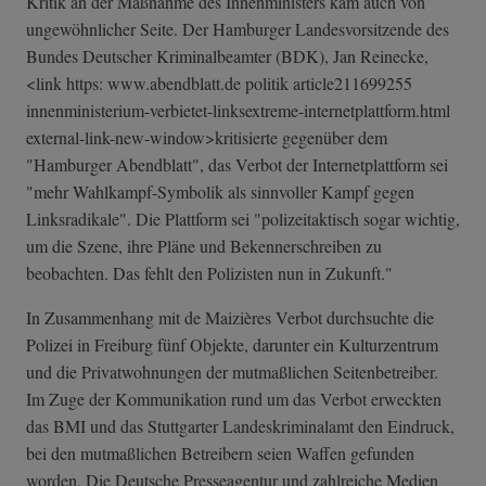
Kritik an der Maßnahme des Innenministers kam auch von
ungewöhnlicher Seite. Der Hamburger Landesvorsitzende des
Bundes Deutscher Kriminalbeamter (BDK), Jan Reinecke,
<link https: www.abendblatt.de politik article211699255
innenministeriu­m-verbietet-lin­ksextreme-inter­netplattform.ht­ml
external-link-n­ew-window>kriti­sierte gegenüber dem
"Hamburger Abendblatt", das Verbot der Internetplattform sei
"mehr Wahlkampf-Symbolik als sinnvoller Kampf gegen
Linksradikale". Die Plattform sei "polizeitaktisch sogar wichtig,
um die Szene, ihre Pläne und Bekennerschreiben zu
beobachten. Das fehlt den Polizisten nun in Zukunft."
In Zusammenhang mit de Maizières Verbot durchsuchte die
Polizei in Freiburg fünf Objekte, darunter ein Kulturzentrum
und die Privatwohnungen der mutmaßlichen Seitenbetreiber.
Im Zuge der Kommunikation rund um das Verbot erweckten
das BMI und das Stuttgarter Landeskriminalamt den Eindruck,
bei den mutmaßlichen Betreibern seien Waffen gefunden
worden. Die Deutsche Presseagentur und zahlreiche Medien