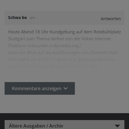
Schwa be
am
Antworten
Heute Abend 18 Uhr Kundgebung auf dem Rotebühlplatz
Stuttgart zum Thema Verbot von der linken Internet-
Plattform linksunten.indymedia.org.!
Auch mit Blick auf die Ausführungen von Charlotte Rath -
bitte wählt am 24.09.17 diese m.E. gemeingefährliche
Bande der radikalen Mitte aus CDU/CSU, SPD,…
Kommentare anzeigen
Ältere Ausgaben / Archiv