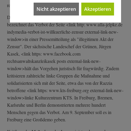
rechtsstaatlich äußerst fragwürdig."
Nicht akzeptieren
Akzeptieren
Die innenpolitische Sprecherin der Linksfraktion, Ulla Jelpke,
bezeichnet das Verbot der Seite <link http: www.ulla-jelpke.de
indymedia-verbo­t-ist-willkuerl­iche-zensur external-link-new-
window>in einer Pressemitteilung als "illegitimen Akt der
Zensur". Der sächsische Landeschef der Grünen, Jürgen
Kasek, <link https: www.facebook.com
rechtsanwaltskanzleikasek posts external-link-new-
window>hält das Vorgehen juristisch für fragwürdig. Zudem
kritisieren zahlreiche linke Gruppen die Maßnahme und
solidarisierten sich mit der Seite, etwa das von der Razzia
betroffene <link https: www.kts-freiburg.org external-link-n­ew-
window>linke Kulturzentrum KTS. In Freiburg, Bremen,
Karlsruhe und Berlin demonstrierten mehrere hundert
Menschen gegen das Verbot. Am 9. September soll es in
Freiburg eine Großdemo geben.