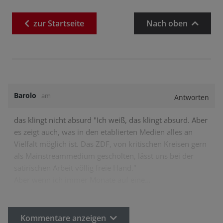
zur
Startseite
Nach oben
Barolo
am
Antworten
das klingt nicht absurd "Ich weiß, das klingt absurd. Aber
es zeigt auch, was in den etablierten Medien alles an
Vielfalt möglich ist. Das ZDF, von kritischen Kreisen gern
als Mainstreammedium gescholten, lässt uns bei der
satirischen Arbeit völlig freie Hand."
Aber wenn ich immer Monate auf eine…
Kommentare anzeigen