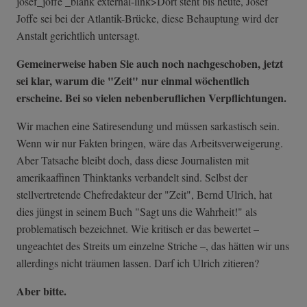
josef_joffe _blank external-link>Dort steht bis heute, Josef
Joffe sei bei der Atlantik-Brücke, diese Behauptung wird der
Anstalt gerichtlich untersagt.
Gemeinerweise haben Sie auch noch nachgeschoben, jetzt
sei klar, warum die "Zeit" nur einmal wöchentlich
erscheine. Bei so vielen nebenberuflichen Verpflichtungen.
Wir machen eine Satiresendung und müssen sarkastisch sein.
Wenn wir nur Fakten bringen, wäre das Arbeitsverweigerung.
Aber Tatsache bleibt doch, dass diese Journalisten mit
amerikaaffinen Thinktanks verbandelt sind. Selbst der
stellvertretende Chefredakteur der "Zeit", Bernd Ulrich, hat
dies jüngst in seinem Buch "Sagt uns die Wahrheit!" als
problematisch bezeichnet. Wie kritisch er das bewertet –
ungeachtet des Streits um einzelne Striche –, das hätten wir uns
allerdings nicht träumen lassen. Darf ich Ulrich zitieren?
Aber bitte.