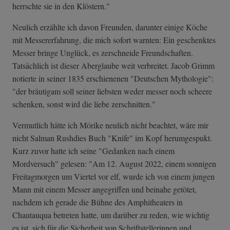
herrschte sie in den Klöstern."
Neulich erzählte ich davon Freunden, darunter einige Köche
mit Messererfahrung, die mich sofort warnten: Ein geschenktes
Messer bringe Unglück, es zerschneide Freundschaften.
Tatsächlich ist dieser Aberglaube weit verbreitet. Jacob Grimm
notierte in seiner 1835 erschienenen "Deutschen Mythologie":
"der bräutigam soll seiner liebsten weder messer noch scheere
schenken, sonst wird die liebe zerschnitten."
Vermutlich hätte ich Mörike neulich nicht beachtet, wäre mir
nicht Salman Rushdies Buch "Knife" im Kopf herumgespukt.
Kurz zuvor hatte ich seine "Gedanken nach einem
Mordversuch" gelesen: "Am 12. August 2022, einem sonnigen
Freitagmorgen um Viertel vor elf, wurde ich von einem jungen
Mann mit einem Messer angegriffen und beinahe getötet,
nachdem ich gerade die Bühne des Amphitheaters in
Chautauqua betreten hatte, um darüber zu reden, wie wichtig
es ist, sich für die Sicherheit von Schriftstellerinnen und