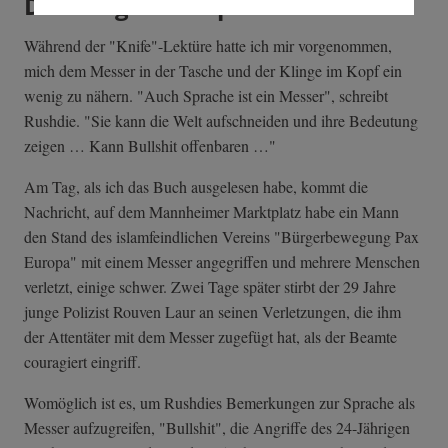
Die Klinge im Kopf
Während der "Knife"-Lektüre hatte ich mir vorgenommen,
mich dem Messer in der Tasche und der Klinge im Kopf ein
wenig zu nähern. "Auch Sprache ist ein Messer", schreibt
Rushdie. "Sie kann die Welt aufschneiden und ihre Bedeutung
zeigen … Kann Bullshit offenbaren …"
Am Tag, als ich das Buch ausgelesen habe, kommt die
Nachricht, auf dem Mannheimer Marktplatz habe ein Mann
den Stand des islamfeindlichen Vereins "Bürgerbewegung Pax
Europa" mit einem Messer angegriffen und mehrere Menschen
verletzt, einige schwer. Zwei Tage später stirbt der 29 Jahre
junge Polizist Rouven Laur an seinen Verletzungen, die ihm
der Attentäter mit dem Messer zugefügt hat, als der Beamte
couragiert eingriff.
Womöglich ist es, um Rushdies Bemerkungen zur Sprache als
Messer aufzugreifen, "Bullshit", die Angriffe des 24-Jährigen