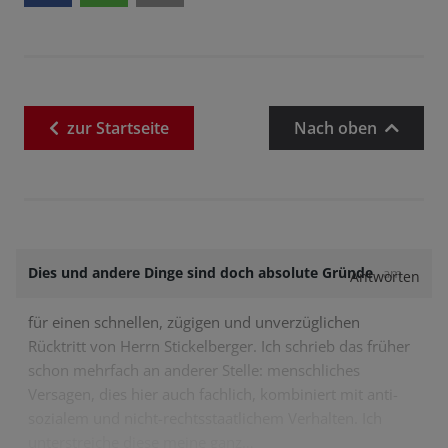
zur
Startseite
Nach oben
Dies und andere Dinge sind doch absolute Gründe
am
Antworten
für einen schnellen, zügigen und unverzüglichen
Rücktritt von Herrn Stickelberger. Ich schrieb das früher
schon mehrfach an anderer Stelle: menschliches
Versagen, dies hier auch fachlich, kombiniert mit anti-
sozialem und nicht-rechtsstaatlichem Verhalten. Ich
unterstreiche diese meine ganz…