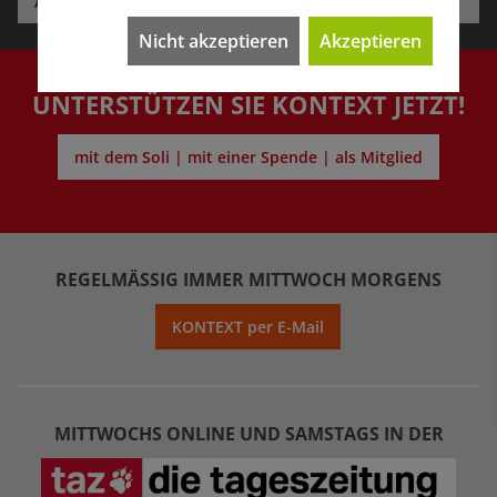
Ältere Ausgaben / Archiv
Nicht akzeptieren
Akzeptieren
UNTERSTÜTZEN SIE KONTEXT JETZT!
mit dem Soli | mit einer Spende | als Mitglied
REGELMÄSSIG IMMER MITTWOCH MORGENS
KONTEXT per E-Mail
MITTWOCHS ONLINE UND SAMSTAGS IN DER