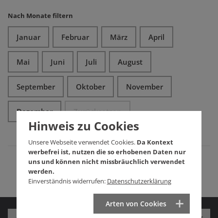
Nach Monate filtern
Januar
Februar
März
April
Mai
Juni
Juli
August
September
Oktober
November
Dezember
Zurücksetzen
Hinweis zu Cookies
Unsere Webseite verwendet Cookies.
Da Kontext
werbefrei ist, nutzen die so erhobenen Daten nur
uns und können nicht missbräuchlich verwendet
werden.
Einverständnis widerrufen:
Datenschutzerklärung
Arten von Cookies