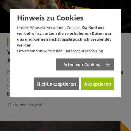
Hinweis zu Cookies
Unsere Webseite verwendet Cookies.
Da Kontext
werbefrei ist, nutzen die so erhobenen Daten nur
uns und können nicht missbräuchlich verwendet
Kultur
werden.
Vom Obergespenst des
Einverständnis widerrufen:
Datenschutzerklärung
Kommunismus
Arten von Cookies
In "Der junge Karl Marx" holt Regisseur Raoul Peck den ollen
Intellektuellen aus seiner Denkmalstarre. Seine totzitierten
Nicht akzeptieren
Akzeptieren
Sätze werden wieder lebendig. Kein Meisterwerk, aber
brandaktuell, meint unser Filmkritiker.
Von Rupert Koppold