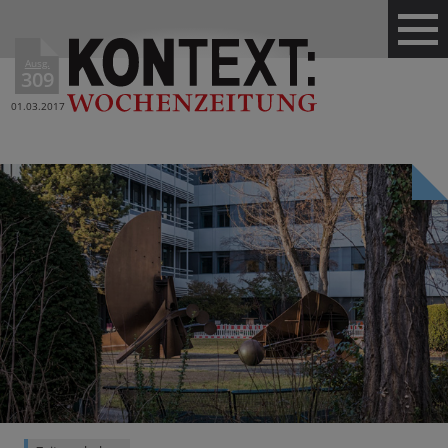
Ausg.
309
01.03.2017