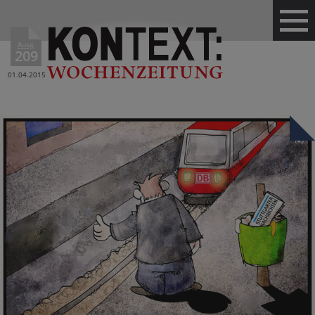
Ausg.
209
01.04.2015